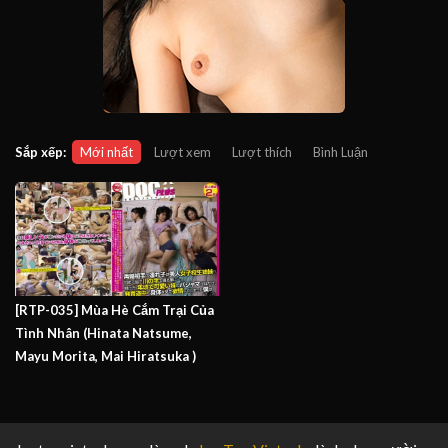
Sắp xếp:
Mới nhất
Lượt xem
Lượt thích
Bình Luận
[RTP-035] Mùa Hè Cắm Trại Của
Tình Nhân (Hinata Natsume,
Mayu Morita, Mai Hiratsuka )