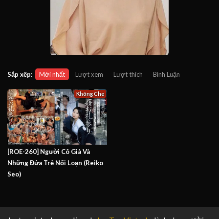
Sắp xếp:
Mới nhất
Lượt xem
Lượt thích
Bình Luận
Không Che
[ROE-260] Người Cô Già Và
Những Đứa Trẻ Nổi Loạn (Reiko
Seo)