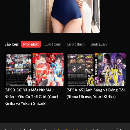
Sắp xếp:
Mới nhất
Lượt xem
Lượt thích
Bình Luận
[SPSB-50] Yêu Một Nữ Siêu
[SPSA-65] Ánh Sáng và Bóng Tối
Nhân – Yêu Cả Thế Giới (Yuuri
(Riona Hirose, Yuuri Kirika)
Kirika và Yukari Shizuk)