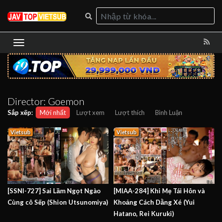
Director:
Goemon
Sắp xếp:
Mới nhất
Lượt xem
Lượt thích
Bình Luận
Vietsub
Vietsub
[SSNI-727] Sai Lầm Ngọt Ngào
[MIAA-284] Khi Mẹ Tái Hôn và
Cùng cô Sếp (Shion Utsunomiya)
Khoảng Cách Dằng Xé (Yui
Hatano, Rei Kuruki)