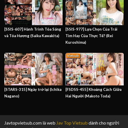
[SSIS-607] Hành Trình Tỏa Sáng
[SSIS-977] Lựa Chọn Của Trái
và Tỏa Hương (Saika Kawakita)
Tim Hay Của Thực Tế? (Rei
Kuroshima)
Vietsub
[STARS-315] Ngày trở lại (Ichika
[FSDSS-455] Khoảng Cách Giữa
Nagano)
Hai Người (Makoto Toda)
Javtopvietsub.com là web
Jav Top Vietsub
dành cho người