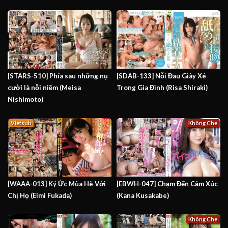
[STARS-510] Phía sau những nụ
[SDAB-133] Nỗi Đau Giày Xé
cười là nỗi niềm (Meisa
Trong Gia Đình (Risa Shiraki)
Nishimoto)
Vietsub
Không Che
[WAAA-013] Ký Ức Mùa Hè Với
[EBWH-047] Chạm Đến Cảm Xúc
Chị Họ (Eimi Fukada)
(Kana Kusakabe)
Không Che