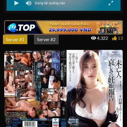
4,322
13
Server #1
Server #2