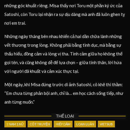
những góc khuất riêng. Misa thấy nơi Toru một phần ký ức của
Satoshi, còn Toru lại nhận ra sự dịu dàng mà anh đã luôn ghen tỵ
nơi em trai.
Những ngày tháng bên nhau khiến cả hai dần chữa lành những
vết thương trong lòng. Không phải bằng tình dục, mà bằng sự
thấu hiểu, đồng cảm và lòng vị tha. Tình cảm giữa họ không thể
gọi tên, và cũng không dễ để lựa chọn – giữa tình thân, lời hứa
với người đã khuất và cảm xúc thực tại.
Một ngày, khi Misa đứng trước di ảnh Satoshi, cô khẽ thì thầm:
“Em chưa từng phản bội anh, chỉ là… em học cách sống tiếp, như
anh từng muốn.”
THỂ LOẠI
1 NAM 1 NỮ
CỐT TRUYỆN
HIẾP DÂM
LOẠN LUÂN
VIETSUB