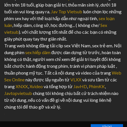
lớn trên 18 tuổi, giúp bạn giải trí, thỏa mãn sinh lý, dưới 18
tuổi xin vui lòng quay ra.
Jav Top Vietsub
luôn chọn lọc những
phim sex hay với thể loại hấp dẫn như ngoại tình,
sex loạn
luân
, hiếp dâm, công sở, học đường... ( không che/
Sex
vietsub
). với chất lượng tốt nhất để cho các bạn có những
giây phút quay tay thư giãn nhất.
Trang web không đăng tải clip sex Việt Nam, sex trẻ em. Nội
dung phim
sex hiếp dâm
được dàn dựng từ trước, hoàn toàn
không có thật, người xem chỉ xem để giải trí tuyệt đối không
bắt chước hành động trong phim, tránh vi phạm pháp luật ,
thuần phong mỹ tục. Tất cả nội dung và video của trang
Web
Sex Online
này được lấy nguồn từ
VLXX
và sưu tầm từ các
trang
XNXX
,
Xvideo
và tổng hợp từ
JavHD
,
PhimKK
,
Javtopvietsub
chúng tôi không chịu bất cứ trách nhiệm nào
từ nội dung, nếu có vấn đề gì về nội dung vui lòng liên hệ
chúng tôi để tháo gỡ và xử lý.
Tắt [X]