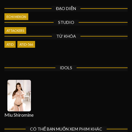
ĐẠO DIỄN
ECHI MEKON
STUDIO
ATTACKERS
TỪ KHÓA
ATID
ATID-566
IDOLS
Miu Shiromine
CÓ THỂ BẠN MUỐN XEM PHIM KHÁC