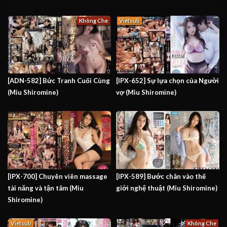
Không Che
Vietsub
[ADN-582] Bức Tranh Cuối Cùng
[IPX-652] Sự lựa chọn của Người
(Miu Shiromine)
vợ (Miu Shiromine)
[IPX-700] Chuyên viên massage
[IPX-589] Bước chân vào thế
tài năng và tận tâm (Miu
giới nghệ thuật (Miu Shiromine)
Shiromine)
Vietsub
Không Che