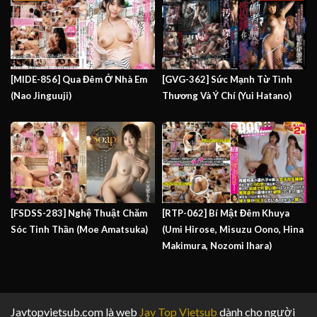
[MIDE-856] Qua Đêm Ở Nhà Em
[GVG-362] Sức Mạnh Từ Tình
(Nao Jinguuji)
Thương Và Ý Chí (Yui Hatano)
[FSDSS-283] Nghệ Thuật Chăm
[RTP-062] Bí Mật Đêm Khuya
Sóc Tinh Thần (Moe Amatsuka)
(Umi Hirose, Misuzu Oono, Hina
Makimura, Nozomi Ihara)
Javtopvietsub.com là web
Jav Top Vietsub
dành cho người