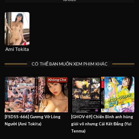
Ami Tokita
CÓ THỂ BẠN MUỐN XEM PHIM KHÁC
Không Che
[FSDSS-666] Gương Vỡ Lòng
[GHOV-69] Chiến Binh anh hùng
Người (Ami Tokita)
giỏi võ nhưng Cái Kết Đắng (Yui
Tenma)