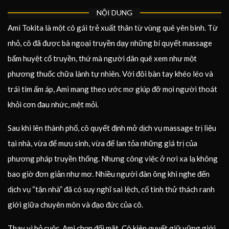
NỘI DUNG
Ami Tokita là một cô gái trẻ xuất thân từ vùng quê yên bình. Từ
nhỏ, cô đã được bà ngoại truyền dạy những bí quyết massage
bấm huyệt cổ truyền, thứ mà người dân quê xem như một
phương thuốc chữa lành tự nhiên. Với đôi bàn tay khéo léo và
trái tim ấm áp, Ami mang theo ước mơ giúp đỡ mọi người thoát
khỏi cơn đau nhức, mệt mỏi.
Sau khi lên thành phố, cô quyết định mở dịch vụ massage trị liệu
tại nhà, vừa để mưu sinh, vừa để lan tỏa những giá trị của
phương pháp truyền thống. Nhưng công việc ở nơi xa lạ không
bao giờ đơn giản như mơ. Nhiều người đàn ông khi nghe đến
dịch vụ “tận nhà” đã có suy nghĩ sai lệch, cố tình thử thách ranh
giới giữa chuyên môn và đạo đức của cô.
Thay vì bỏ cuộc, Ami chọn đối mặt. Cô kiên quyết giữ vững giới