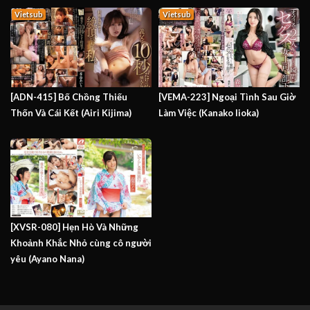
Vietsub
Vietsub
[ADN-415] Bố Chồng Thiếu
[VEMA-223] Ngoại Tình Sau Giờ
Thốn Và Cái Kết (Airi Kijima)
Làm Việc (Kanako Iioka)
[XVSR-080] Hẹn Hò Và Những
Khoảnh Khắc Nhỏ cùng cô người
yêu (Ayano Nana)