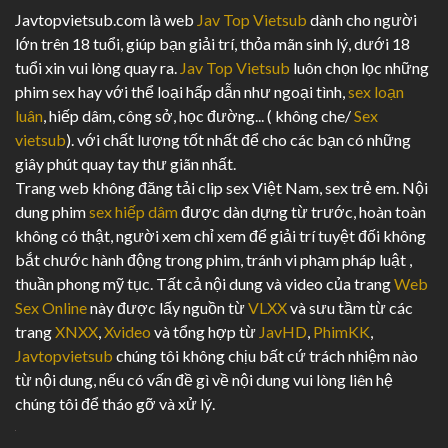
Javtopvietsub.com là web
Jav Top Vietsub
dành cho người
lớn trên 18 tuổi, giúp bạn giải trí, thỏa mãn sinh lý, dưới 18
tuổi xin vui lòng quay ra.
Jav Top Vietsub
luôn chọn lọc những
phim sex hay với thể loại hấp dẫn như ngoại tình,
sex loạn
luân
, hiếp dâm, công sở, học đường... ( không che/
Sex
vietsub
). với chất lượng tốt nhất để cho các bạn có những
giây phút quay tay thư giãn nhất.
Trang web không đăng tải clip sex Việt Nam, sex trẻ em. Nội
dung phim
sex hiếp dâm
được dàn dựng từ trước, hoàn toàn
không có thật, người xem chỉ xem để giải trí tuyệt đối không
bắt chước hành động trong phim, tránh vi phạm pháp luật ,
thuần phong mỹ tục. Tất cả nội dung và video của trang
Web
Sex Online
này được lấy nguồn từ
VLXX
và sưu tầm từ các
trang
XNXX
,
Xvideo
và tổng hợp từ
JavHD
,
PhimKK
,
Javtopvietsub
chúng tôi không chịu bất cứ trách nhiệm nào
từ nội dung, nếu có vấn đề gì về nội dung vui lòng liên hệ
chúng tôi để tháo gỡ và xử lý.