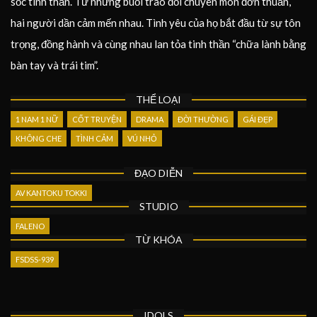
sốc tinh thần. Từ những buổi trao đổi chuyên môn đơn thuần,
hai người dần cảm mến nhau. Tình yêu của họ bắt đầu từ sự tôn
trọng, đồng hành và cùng nhau lan tỏa tinh thần “chữa lành bằng
bàn tay và trái tim”.
THỂ LOẠI
1 NAM 1 NỮ
CỐT TRUYỆN
DRAMA
ĐỜI THƯỜNG
GÁI ĐẸP
KHÔNG CHE
TÌNH CẢM
VÚ NHỎ
ĐẠO DIỄN
AV KANTOKU TOKKI
STUDIO
FALENO
TỪ KHÓA
FSDSS-939
IDOLS