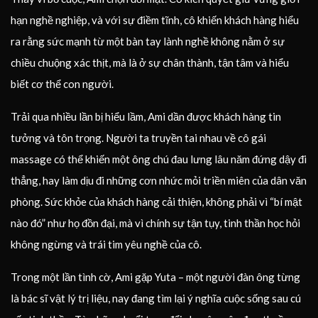
hạn nghề nghiệp, và với sự điềm tĩnh, cô khiến khách hàng hiểu
ra rằng sức mạnh từ một bàn tay lành nghề không nằm ở sự
chiều chuộng xác thịt, mà là ở sự chân thành, tận tâm và hiểu
biết cơ thể con người.
Trải qua nhiều lần bị hiểu lầm, Ami dần được khách hàng tin
tưởng và tôn trọng. Người ta truyền tai nhau về cô gái
massage có thể khiến một ông chú đau lưng lâu năm đứng dậy đi
thẳng, hay làm dịu đi những cơn nhức mỏi triền miên của dân văn
phòng. Sức khỏe của khách hàng cải thiện, không phải vì “bí mật
nào đó” như họ đồn đại, mà vì chính sự tận tụy, tinh thần học hỏi
không ngừng và trái tim yêu nghề của cô.
Trong một lần tình cờ, Ami gặp Yuta – một người đàn ông từng
là bác sĩ vật lý trị liệu, nay đang tìm lại ý nghĩa cuộc sống sau cú