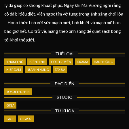
lý đã giúp cô không khuất phục. Ngay khi Ma Vương nghĩ rằng
cô đã bị tiêu diệt, viên ngọc tím vỡ tung trong ánh sáng chói lòa
– Hono thức tỉnh với sức mạnh mới, tinh khiết và mạnh mẽ hơn
bao giờ hết. Cô trở về, mang theo ánh sáng để quét sạch bóng
tối khỏi thế giới.
THỂ LOẠI
1 NAM 1 NỮ
BIẾN HÌNH
CỐT TRUYỆN
DRAMA
HÀNH ĐỘNG
HIẾP DÂM
NỮ ANH HÙNG
TAY BA
ĐẠO DIỄN
TOKUI TENSHIN
STUDIO
GIGA
TỪ KHÓA
GIGP
GIGP-43