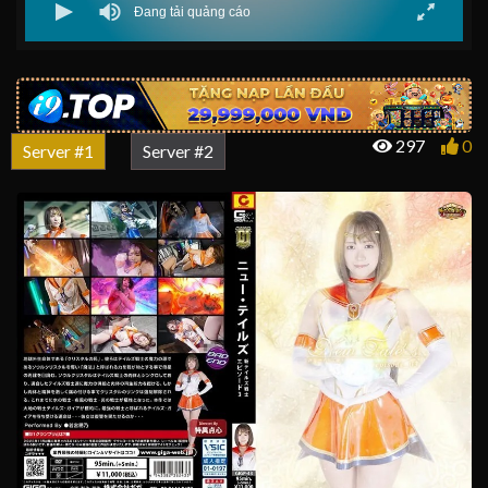
297
0
Server #1
Server #2