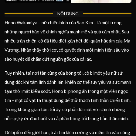
NỘI DUNG
Hono Wakamiya – nữ chiến binh của Sao Kim – là một trong
những người bảo vệ chính nghĩa mạnh mẽ và quả cảm nhất. Sau
nhiều trận chiến, cô đã tiêu diệt gần hết đội quân hắc ám của Ma
Vương. Nhận thấy thời cơ, cô quyết định một mình tiến sâu vào
sào huyệt để chấm dứt nguồn gốc của cái ác.
Tuy nhiên, tại nơi tận cùng của bóng tối, cô bị một yêu nữ sử
dụng độc khí tâm linh đánh lén, khiến cơ thể suy yếu và sức mạnh
tạm thời mất kiểm soát. Hono bị phong ấn trong một viên ngọc
tím – một cổ vật tà thuật dùng để thử thách tinh thần chiến binh.
Trong không gian tăm tối ấy, cô phải đối mặt với chính những
nỗi sợ, ký ức đau buốt và cả phần bóng tối trong bản thân mình.
Dù bị dồn đến giới hạn, trái tim kiên cường và niềm tin vào công