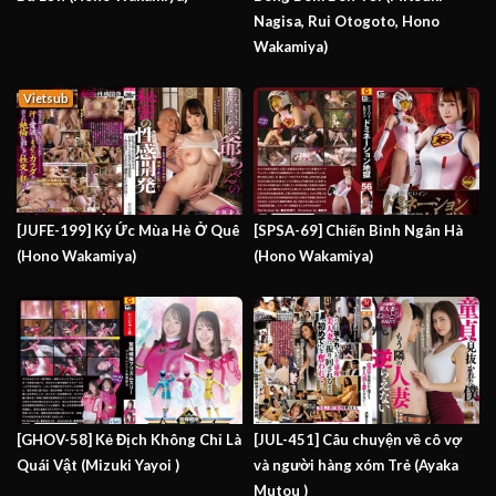
Nagisa, Rui Otogoto, Hono
Wakamiya)
Vietsub
[JUFE-199] Ký Ức Mùa Hè Ở Quê
[SPSA-69] Chiến Binh Ngân Hà
(Hono Wakamiya)
(Hono Wakamiya)
[GHOV-58] Kẻ Địch Không Chỉ Là
[JUL-451] Câu chuyện về cô vợ
Quái Vật (Mizuki Yayoi )
và người hàng xóm Trẻ (Ayaka
Mutou )