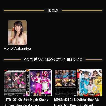
IDOLS
Hono Wakamiya
CÓ THỂ BẠN MUỐN XEM PHIM KHÁC
[HTB-05] Khi Sức Mạnh Không
[SPSB-62] Ba Nữ Siêu Nhân Và
Đủ Lớn (Hono Wakamiya)
Bóng Đêm Đen Tối (Mitsuki