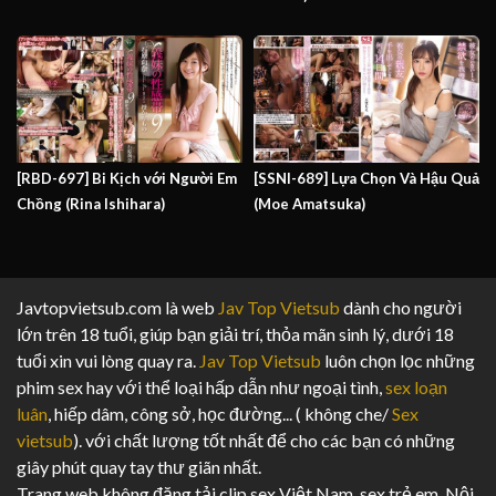
[RBD-697] Bi Kịch với Người Em
[SSNI-689] Lựa Chọn Và Hậu Quả
Chồng (Rina Ishihara)
(Moe Amatsuka)
Javtopvietsub.com là web
Jav Top Vietsub
dành cho người
lớn trên 18 tuổi, giúp bạn giải trí, thỏa mãn sinh lý, dưới 18
tuổi xin vui lòng quay ra.
Jav Top Vietsub
luôn chọn lọc những
phim sex hay với thể loại hấp dẫn như ngoại tình,
sex loạn
luân
, hiếp dâm, công sở, học đường... ( không che/
Sex
vietsub
). với chất lượng tốt nhất để cho các bạn có những
giây phút quay tay thư giãn nhất.
Trang web không đăng tải clip sex Việt Nam, sex trẻ em. Nội