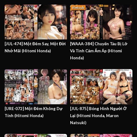
Vietsub
[JUL-474] Một Đêm Say, Một Đời
[WAAA-384] Chuyến Tàu Bị Lỡ
Nhớ Mãi (Hitomi Honda)
Và Tình Cảm Ấm Áp (Hitomi
Honda)
[URE-072] Một Đêm Không Dự
[JUL-875] Bóng Hình Người Ở
Tính (Hitomi Honda)
Lại (Hitomi Honda, Maron
Natsuki)