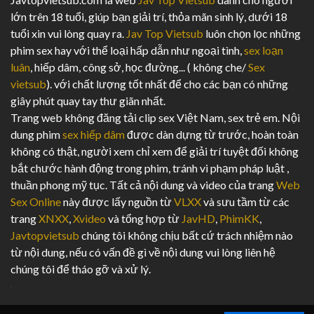
lớn trên 18 tuổi, giúp bạn giải trí, thỏa mãn sinh lý, dưới 18
tuổi xin vui lòng quay ra.
Jav Top Vietsub
luôn chọn lọc những
phim sex hay với thể loại hấp dẫn như ngoại tình,
sex loạn
luân
, hiếp dâm, công sở, học đường... ( không che/
Sex
vietsub
). với chất lượng tốt nhất để cho các bạn có những
giây phút quay tay thư giãn nhất.
Trang web không đăng tải clip sex Việt Nam, sex trẻ em. Nội
dung phim
sex hiếp dâm
được dàn dựng từ trước, hoàn toàn
không có thật, người xem chỉ xem để giải trí tuyệt đối không
bắt chước hành động trong phim, tránh vi phạm pháp luật ,
thuần phong mỹ tục. Tất cả nội dung và video của trang
Web
Sex Online
này được lấy nguồn từ
VLXX
và sưu tầm từ các
trang
XNXX
,
Xvideo
và tổng hợp từ
JavHD
,
PhimKK
,
Javtopvietsub
chúng tôi không chịu bất cứ trách nhiệm nào
từ nội dung, nếu có vấn đề gì về nội dung vui lòng liên hệ
chúng tôi để tháo gỡ và xử lý.