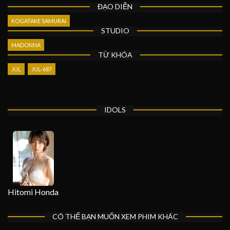
ĐẠO DIỄN
KOGATAKE SAMURAI
STUDIO
MADONNA
TỪ KHÓA
JUL
JUL-687
IDOLS
Hitomi Honda
CÓ THỂ BẠN MUỐN XEM PHIM KHÁC