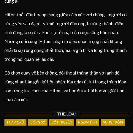
cùng ai.
Hitomi bắt đầu hoang mang giữa cảm xúc với chồng – người cô
từng yêu sâu đậm – và một người đàn ông trưởng thành, điềm
tĩnh đang kéo cô ra khỏi sự tẻ nhạt của cuộc sống hôn nhân.
Nhưng cuối cùng, Hitomi nhận ra điều quan trọng nhất không
phải là sự rung động nhất thời, mà là giá trị và lòng trung thành
trong mối quan hệ lâu dài.
Cô chọn quay về bên chồng, đối thoại thẳng thắn với anh để
cùng nhau hàn gắn lại hôn nhân. Kuroda rút lui trong thinh lặng,
tôn trọng lựa chọn của Hitomi và học được bài học về giới hạn
của cảm xúc.
THỂ LOẠI
1 NAM 1 NỮ
CÔNG SỞ
CỐT TRUYỆN
NGOẠI TÌNH
VỤNG TRỘM