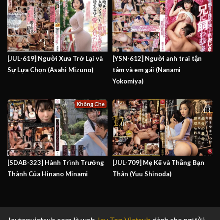
[JUL-619] Người Xưa Trở Lại và
[YSN-612] Người anh trai tận
Sự Lựa Chọn (Asahi Mizuno)
tâm và em gái (Nanami
Yokomiya)
Không Che
[SDAB-323] Hành Trình Trưởng
[JUL-709] Mẹ Kế và Thằng Bạn
Thành Của Hinano Minami
Thân (Yuu Shinoda)
Javtopvietsub.com là web
Jav Top Vietsub
dành cho người