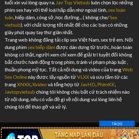
tuổi xin vui lòng quay ra.
Jav Top Vietsub
luôn chọn lọc những
phim sex hay với thể loại hấp dẫn như ngoại tình,
sex loạn
luân
, hiếp dâm, công sở, học đường... ( không che/
Sex
vietsub
). với chất lượng tốt nhất để cho các bạn có những
giây phút quay tay thư giãn nhất.
Trang web không đăng tải clip sex Việt Nam, sex trẻ em. Nội
dung phim
sex hiếp dâm
được dàn dựng từ trước, hoàn toàn
không có thật, người xem chỉ xem để giải trí tuyệt đối không
bắt chước hành động trong phim, tránh vi phạm pháp luật ,
thuần phong mỹ tục. Tất cả nội dung và video của trang
Web
Sex Online
này được lấy nguồn từ
VLXX
và sưu tầm từ các
trang
XNXX
,
Xvideo
và tổng hợp từ
JavHD
,
PhimKK
,
Javtopvietsub
chúng tôi không chịu bất cứ trách nhiệm nào
từ nội dung, nếu có vấn đề gì về nội dung vui lòng liên hệ
chúng tôi để tháo gỡ và xử lý.
Tắt [X]