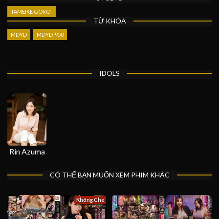
TAMEIKE GORO-
TỪ KHÓA
MDYD
MDYD-950
IDOLS
Rin Azuma
CÓ THỂ BẠN MUỐN XEM PHIM KHÁC
Không Che