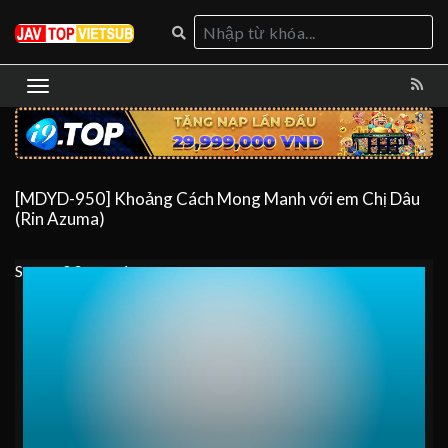
[MDYD-950] Khoảng Cách Mong Manh với em Chị Dâu
(Rin Azuma)
Server 0
Server 1