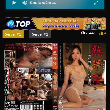
6,441
4
Server #1
Server #2