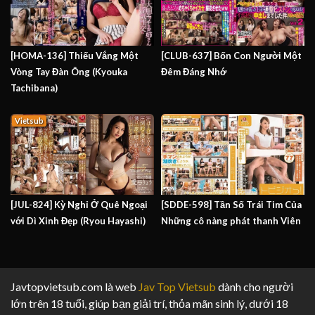
[HOMA-136] Thiếu Vắng Một
[CLUB-637] Bốn Con Người Một
Vòng Tay Đàn Ông (Kyouka
Đêm Đáng Nhớ
Tachibana)
Vietsub
[JUL-824] Kỳ Nghỉ Ở Quê Ngoại
[SDDE-598] Tần Số Trái Tim Của
với Dì Xinh Đẹp (Ryou Hayashi)
Những cô nàng phát thanh Viên
Javtopvietsub.com là web
Jav Top Vietsub
dành cho người
lớn trên 18 tuổi, giúp bạn giải trí, thỏa mãn sinh lý, dưới 18