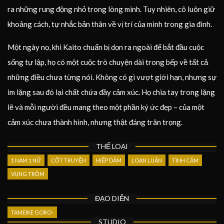
ra những rung động nhỏ trong lòng mình. Tuy nhiên, cô luôn giữ
khoảng cách, tự nhắc bản thân về vị trí của mình trong gia đình.
Một ngày nọ, khi Kaito chuẩn bị dọn ra ngoài để bắt đầu cuộc
sống tự lập, họ có một cuộc trò chuyện dài trong bếp về tất cả
những điều chưa từng nói. Không có gì vượt giới hạn, nhưng sự
im lặng sau đó lại chất chứa đầy cảm xúc. Họ chia tay trong lặng
lẽ và mỗi người đều mang theo một phần ký ức đẹp – của một
cảm xúc chưa thành hình, nhưng thật đáng trân trọng.
THỂ LOẠI
1 NAM 1 NỮ
CỐT TRUYỆN
HIẾP DÂM
LOẠN LUÂN
TÌNH CẢM
VỤNG TRỘM
ĐẠO DIỄN
TAMEIKE GORO-
STUDIO