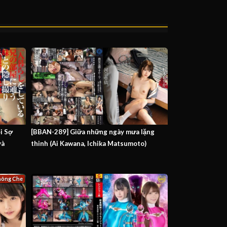
i Sợ
[BBAN-289] Giữa những ngày mưa lặng
và
thinh (Ai Kawana, Ichika Matsumoto)
hông Che