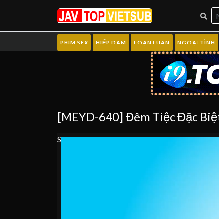
PHIM SEX
HIẾP DÂM
LOẠN LUÂN
NGOẠI TÌNH
[MEYD-640] Đêm Tiệc Đặc Biệt
Server 0
Server 1