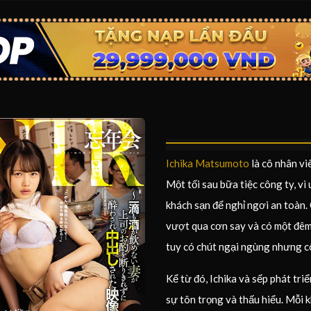
Ichika Matsumoto
là cô nhân vi
Một tối sau bữa tiệc công ty, v
khách sạn để nghỉ ngơi an toàn. 
vượt qua cơn say và có một đêm 
tuy có chút ngại ngùng nhưng cô
Kể từ đó, Ichika và sếp phát tri
sự tôn trọng và thấu hiểu. Mỗi k