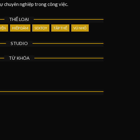
 sự chuyên nghiệp trong công việc.
THỂ LOẠI
YỆN
HIẾP DÂM
SEXTOY
TẬP THỂ
VÚ NHỎ
STUDIO
TỪ KHÓA