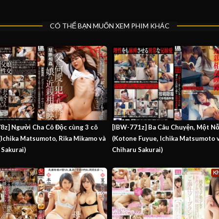
CÓ THỂ BẠN MUỐN XEM PHIM KHÁC
8z] Người Cha Cô Độc cùng 3 cô
[IBW-771z] Ba Câu Chuyện, Một Nỗ
 (Ichika Matsumoto, Rika Mikamo và
(Kotone Fuyue, Ichika Matsumoto 
 Sakurai)
Chiharu Sakurai)
K