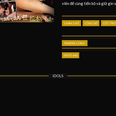
viên để cùng tiến bộ và giữ gìn
1 NAM 1 NỮ
CÔNG SỞ
CỐT TRU
TAMEIKE GORO-
MEYD-640
IDOLS