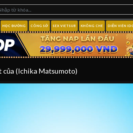
HỌC ĐƯỜNG
CÔNG SỞ
SEX VIETSUB
KHÔNG CHE
DIỄN VIÊN ID
 của (Ichika Matsumoto)