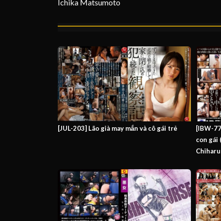
Ichika Matsumoto
[JUL-203] Lão già may mắn và cô gái trẻ
[IBW-77
con gái
Chiharu