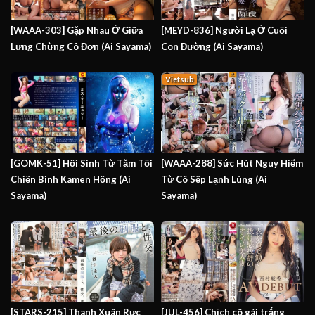
[WAAA-303] Gặp Nhau Ở Giữa
[MEYD-836] Người Lạ Ở Cuối
Lưng Chừng Cô Đơn (Ai Sayama)
Con Đường (Ai Sayama)
Vietsub
[GOMK-51] Hồi Sinh Từ Tăm Tối
[WAAA-288] Sức Hút Nguy Hiểm
Chiến Binh Kamen Hồng (Ai
Từ Cô Sếp Lạnh Lùng (Ai
Sayama)
Sayama)
[STARS-215] Thanh Xuân Rực
[JUL-456] Chịch cô gái trắng