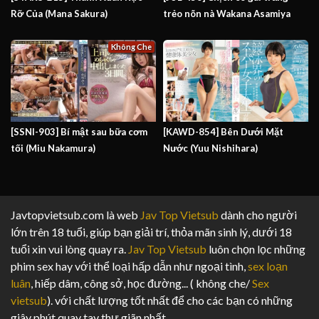
Rỡ Của (Mana Sakura)
trẻo nõn nà Wakana Asamiya
Không Che
[SSNI-903] Bí mật sau bữa cơm
[KAWD-854] Bên Dưới Mặt
tối (Miu Nakamura)
Nước (Yuu Nishihara)
Javtopvietsub.com là web
Jav Top Vietsub
dành cho người
lớn trên 18 tuổi, giúp bạn giải trí, thỏa mãn sinh lý, dưới 18
tuổi xin vui lòng quay ra.
Jav Top Vietsub
luôn chọn lọc những
phim sex hay với thể loại hấp dẫn như ngoại tình,
sex loạn
luân
, hiếp dâm, công sở, học đường... ( không che/
Sex
vietsub
). với chất lượng tốt nhất để cho các bạn có những
giây phút quay tay thư giãn nhất.