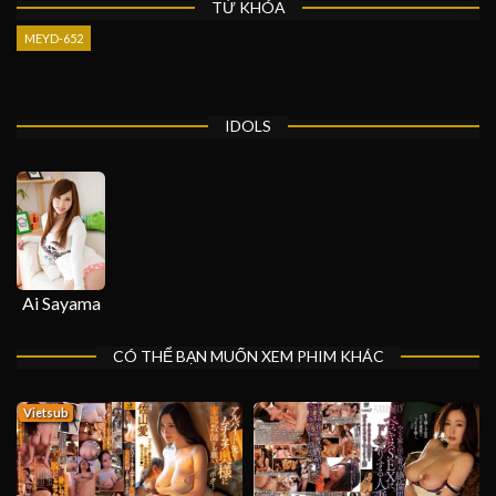
TỪ KHÓA
MEYD-652
IDOLS
Ai Sayama
CÓ THỂ BẠN MUỐN XEM PHIM KHÁC
Vietsub