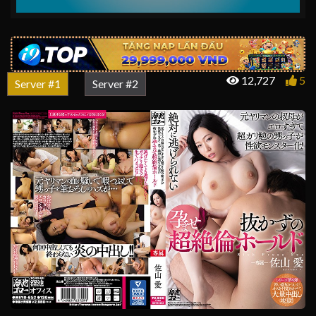
12,727
5
Server #1
Server #2