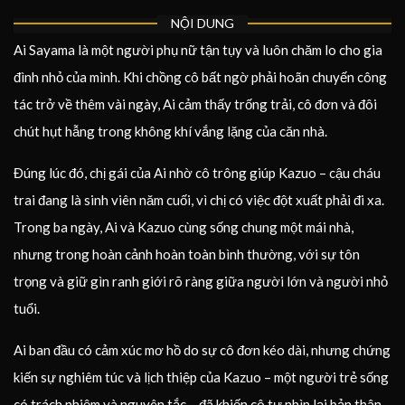
NỘI DUNG
Ai Sayama là một người phụ nữ tận tụy và luôn chăm lo cho gia
đình nhỏ của mình. Khi chồng cô bất ngờ phải hoãn chuyến công
tác trở về thêm vài ngày, Ai cảm thấy trống trải, cô đơn và đôi
chút hụt hẫng trong không khí vắng lặng của căn nhà.
Đúng lúc đó, chị gái của Ai nhờ cô trông giúp Kazuo – cậu cháu
trai đang là sinh viên năm cuối, vì chị có việc đột xuất phải đi xa.
Trong ba ngày, Ai và Kazuo cùng sống chung một mái nhà,
nhưng trong hoàn cảnh hoàn toàn bình thường, với sự tôn
trọng và giữ gìn ranh giới rõ ràng giữa người lớn và người nhỏ
tuổi.
Ai ban đầu có cảm xúc mơ hồ do sự cô đơn kéo dài, nhưng chứng
kiến sự nghiêm túc và lịch thiệp của Kazuo – một người trẻ sống
có trách nhiệm và nguyên tắc – đã khiến cô tự nhìn lại bản thân