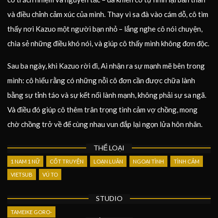
và điều chỉnh cảm xúc của mình. Thay vì sa đà vào cám dỗ, cô tìm
thấy nơi Kazuo một người bạn nhỏ – lắng nghe cô nói chuyện,
chia sẻ những điều khó nói, và giúp cô thấy mình không đơn độc.
Sau ba ngày, khi Kazuo rời đi, Ai nhận ra sự mạnh mẽ bên trong
mình: cô hiểu rằng có những nỗi cô đơn cần được chữa lành
bằng sự tỉnh táo và sự kết nối lành mạnh, không phải sự sa ngã.
Và điều đó giúp cô thêm trân trọng tình cảm vợ chồng, mong
chờ chồng trở về để cùng nhau vun đắp lại ngọn lửa hôn nhân.
THỂ LOẠI
1 NAM 1 NỮ
CỐT TRUYỆN
LOẠN LUÂN
NGOẠI TÌNH
TÌNH CẢM
VIETSUB
VÚ TO
STUDIO
TAMEIKE GORO-