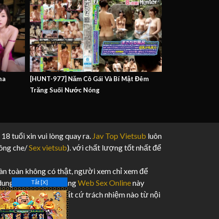
na
[HUNT-977] Năm Cô Gái Và Bí Mật Đêm
Trăng Suối Nước Nóng
 18 tuổi xin vui lòng quay ra.
Jav Top Vietsub
luôn
hông che/
Sex vietsub
). với chất lượng tốt nhất để
n toàn không có thật, người xem chỉ xem để
 dung và video của trang
Web Sex Online
này
Tắt [X]
ng tôi không chịu bất cứ trách nhiệm nào từ nội