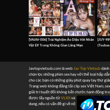
Không Che
[VAIAV-006] Trải Nghiệm Ảo Diệu Với Nhân
[JUY-98
Vật Elf Trong Không Gian Lãng Mạn
(Tsubas
Javtopvietsub.com là web
Jav Top Vietsub
dành c
chọn lọc những phim sex hay với thể loại hấp dẫn
cho các bạn có những giây phút quay tay thư giã
Trang web không đăng tải clip sex Việt Nam, se
giải trí tuyệt đối không bắt chước hành động tro
được lấy nguồn từ
VLXX
và sưu tầm từ các tra
dung, nếu có vấn đề gì về nội dung vui lòng liên h