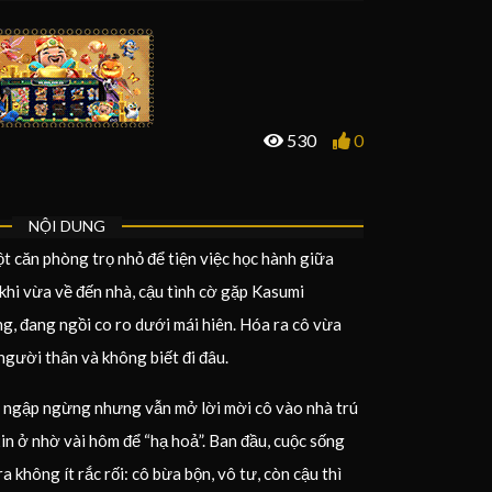
530
0
NỘI DUNG
t căn phòng trọ nhỏ để tiện việc học hành giữa
khi vừa về đến nhà, cậu tình cờ gặp Kasumi
g, đang ngồi co ro dưới mái hiên. Hóa ra cô vừa
 người thân và không biết đi đâu.
ậu ngập ngừng nhưng vẫn mở lời mời cô vào nhà trú
n ở nhờ vài hôm để “hạ hoả”. Ban đầu, cuộc sống
a không ít rắc rối: cô bừa bộn, vô tư, còn cậu thì