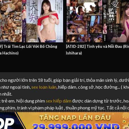
9] Trái Tim Lạc Lối Với Bố Chồng
[ATID-282] Tình yêu và Nỗi Đau (Ri
a Hachino)
Ishihara)
ho người lớn trên 18 tuổi, giúp bạn giải trí, thỏa mãn sinh lý, dưới
 như ngoại tình,
sex loạn luân
, hiếp dâm, công sở, học đường... ( k
n nhất.
x trẻ em. Nội dung phim
sex hiếp dâm
được dàn dựng từ trước, hoà
ng phim, tránh vi phạm pháp luật , thuần phong mỹ tục. Tất cả nội
ng
XNXX
,
Xvideo
và tổng hợp từ
JavHD
,
PhimKK
,
Javtopvietsub
chú
ệ chúng tôi để tháo gỡ và xử lý.