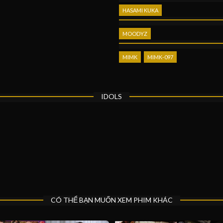
HASAMI KUKA
MOODYZ
MIMK
MIMK-097
IDOLS
CÓ THỂ BẠN MUỐN XEM PHIM KHÁC