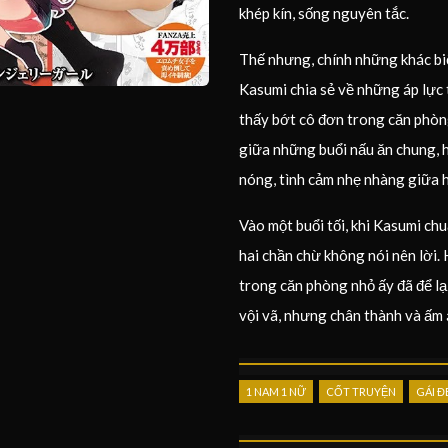
khép kín, sống nguyên tắc.
Thế nhưng, chính những khác biệ
Kasumi chia sẻ về những áp lực 
thấy bớt cô đơn trong căn phòn
giữa những buổi nấu ăn chung, họ
nóng, tình cảm nhẹ nhàng giữa h
Vào một buổi tối, khi Kasumi chuẩ
hai chần chừ không nói nên lời.
trong căn phòng nhỏ ấy đã để lạ
vội vã, nhưng chân thành và ấm 
1 NAM 1 NỮ
CỐT TRUYỆN
GÁI Đ