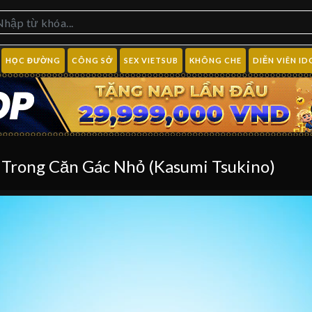
HỌC ĐƯỜNG
CÔNG SỞ
SEX VIETSUB
KHÔNG CHE
DIỄN VIÊN ID
rong Căn Gác Nhỏ (Kasumi Tsukino)