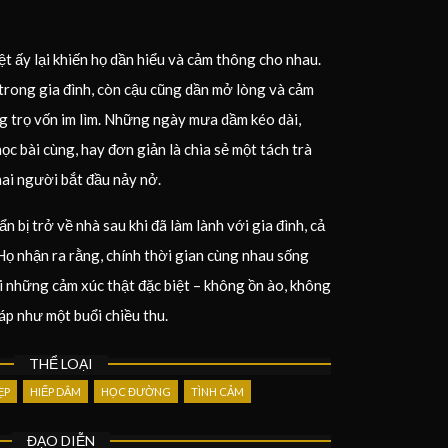
t ấy lại khiến họ dần hiểu và cảm thông cho nhau.
trong gia đình, còn cậu cũng dần mở lòng và cảm
g trọ vốn im lìm. Những ngày mưa dầm kéo dài,
c bài cùng, hay đơn giản là chia sẻ một tách trà
ai người bắt đầu nảy nở.
n bị trở về nhà sau khi đã làm lành với gia đình, cả
 Họ nhận ra rằng, chính thời gian cùng nhau sống
i những cảm xúc thật đặc biệt – không ồn ào, không
áp như một buổi chiều thu.
THỂ LOẠI
ẸP
HIẾP DÂM
HỌC ĐƯỜNG
TÌNH CẢM
ĐẠO DIỄN