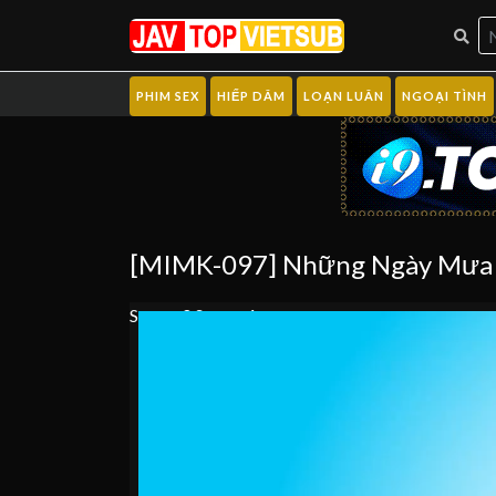
PHIM SEX
HIẾP DÂM
LOẠN LUÂN
NGOẠI TÌNH
[MIMK-097] Những Ngày Mưa T
Server 0
Server 1