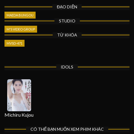
ĐẠO DIỄN
MAEDA BUNGOU
STUDIO
M'S VIDEO GROUP
TỪ KHÓA
MVSD-471
IDOLS
Michiru Kujou
CÓ THỂ BẠN MUỐN XEM PHIM KHÁC