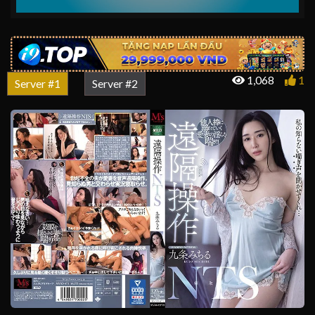
1,068
1
Server #1
Server #2