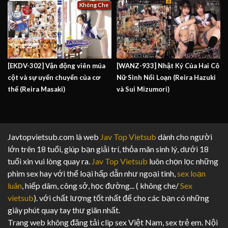
Không Che
[EKDV-302] Vận động viên múa
[WANZ-933] Nhật Ký Của Hai Cô
cột và sự uyển chuyển của cơ
Nữ Sinh Nổi Loạn (Reira Hazuki
thể (Reira Masaki)
và Sui Mizumori)
Javtopvietsub.com là web
Jav Top Vietsub
dành cho người
lớn trên 18 tuổi, giúp bạn giải trí, thỏa mãn sinh lý, dưới 18
tuổi xin vui lòng quay ra.
Jav Top Vietsub
luôn chọn lọc những
phim sex hay với thể loại hấp dẫn như ngoại tình,
sex loạn
luân
, hiếp dâm, công sở, học đường... ( không che/
Sex
vietsub
). với chất lượng tốt nhất để cho các bạn có những
giây phút quay tay thư giãn nhất.
Trang web không đăng tải clip sex Việt Nam, sex trẻ em. Nội