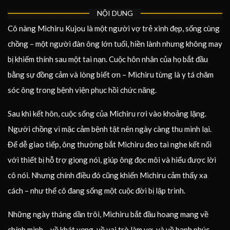
NỘI DUNG
Cô nàng Michiru Kujou là một người vợ trẻ xinh đẹp, sống cùng
chồng – một người đàn ông lớn tuổi, hiền lành nhưng không may
bị khiếm thính sau một tai nạn. Cuộc hôn nhân của họ bắt đầu
bằng sự đồng cảm và lòng biết ơn – Michiru từng là y tá chăm
sóc ông trong bệnh viện phục hồi chức năng.
Sau khi kết hôn, cuộc sống của Michiru rơi vào khoảng lặng.
Người chồng vì mặc cảm bệnh tật nên ngày càng thu mình lại.
Để dễ giao tiếp, ông thường bắt Michiru đeo tai nghe kết nối
với thiết bị hỗ trợ giọng nói, giúp ông đọc môi và hiểu được lời
cô nói. Nhưng chính điều đó cũng khiến Michiru cảm thấy xa
cách – như thể cô đang sống một cuộc đời bị lập trình.
Những ngày tháng dần trôi, Michiru bắt đầu hoang mang về
chính mình – về khát vọng, về vai trò làm vợ, và về hạnh phúc