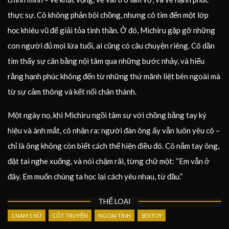
thực sự. Cô không phản bội chồng, nhưng cô tìm đến một lớp
học khiêu vũ để giải tỏa tinh thần. Ở đó, Michiru gặp gỡ những
con người đủ mọi lứa tuổi, ai cũng có câu chuyện riêng. Cô dần
tìm thấy sự cân bằng nội tâm qua những bước nhảy, và hiểu
rằng hạnh phúc không đến từ những thứ mãnh liệt bên ngoài mà
từ sự cảm thông và kết nối chân thành.
Một ngày nọ, khi Michiru ngồi tâm sự với chồng bằng tay ký
hiệu và ánh mắt, cô nhận ra: người đàn ông ấy vẫn luôn yêu cô –
chỉ là ông không còn biết cách thể hiện điều đó. Cô nắm tay ông,
đặt tai nghe xuống, và nói chậm rãi, từng chữ một: “Em vẫn ở
đây. Em muốn chúng ta học lại cách yêu nhau, từ đầu.”
THỂ LOẠI
1 NAM 1 NỮ
CỐT TRUYỆN
NGOẠI TÌNH
SEXTOY