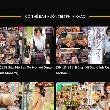
CÓ THỂ BẠN MUỐN XEM PHIM KHÁC
28] Giấc Mơ Lầu Xe Hơi với Sugar
[SHKD-913] Bóng Tối Sau Cánh Cửa
Rin Monami)
Monami)
Không Che