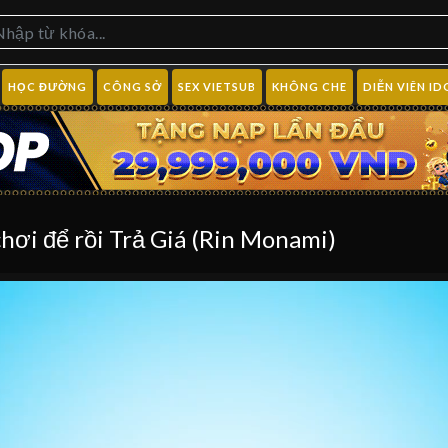
HỌC ĐƯỜNG
CÔNG SỞ
SEX VIETSUB
KHÔNG CHE
DIỄN VIÊN ID
ơi để rồi Trả Giá (Rin Monami)