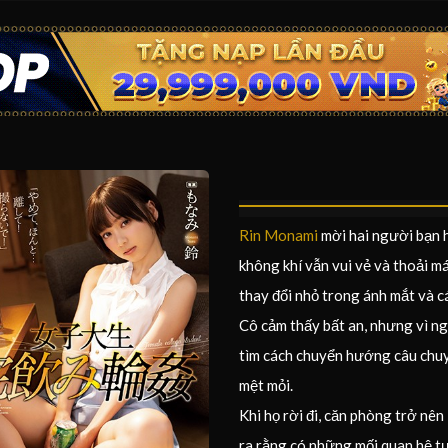
Rin Monami
mời hai người bạn h
không khí vẫn vui vẻ và thoải m
thay đổi nhỏ trong ánh mắt và c
Cô cảm thấy bất an, nhưng vì ng
tìm cách chuyển hướng câu chuyệ
mệt mỏi.
Khi họ rời đi, căn phòng trở nên
ra rằng có những mối quan hệ t