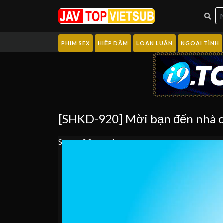
PHIM SEX
HIẾP DÂM
LOẠN LUÂN
NGOẠI TÌNH
[SHKD-920] Mời bạn đến nhà ch
Server 0
Server 1