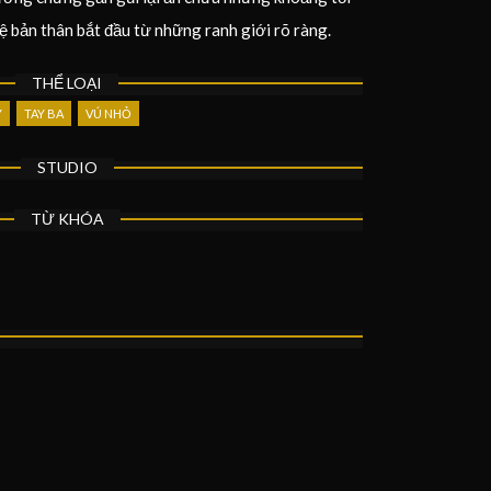
vệ bản thân bắt đầu từ những ranh giới rõ ràng.
THỂ LOẠI
Y
TAY BA
VÚ NHỎ
STUDIO
TỪ KHÓA