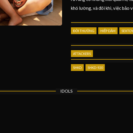
khó lường, và đôi khi, việc bảo 
ĐỜI THƯỜNG
HIẾP DÂM
SEXTO
ATTACKERS
SHKD
SHKD-920
IDOLS