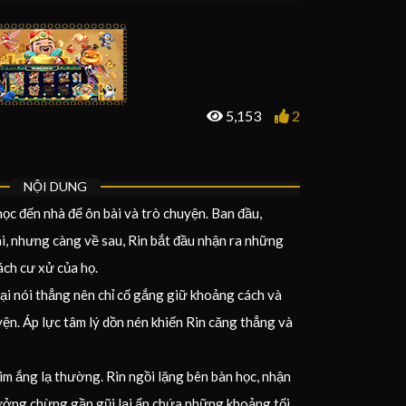
5,153
2
NỘI DUNG
ọc đến nhà để ôn bài và trò chuyện. Ban đầu,
ái, nhưng càng về sau, Rin bắt đầu nhận ra những
ách cư xử của họ.
ại nói thẳng nên chỉ cố gắng giữ khoảng cách và
n. Áp lực tâm lý dồn nén khiến Rin căng thẳng và
 im ắng lạ thường. Rin ngồi lặng bên bàn học, nhận
ưởng chừng gần gũi lại ẩn chứa những khoảng tối