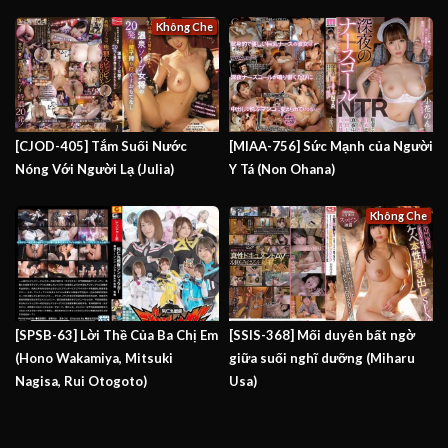
Không Che
[CJOD-405] Tắm Suối Nước
[MIAA-756] Sức Mạnh của Người
Nóng Với Người Lạ (Julia)
Y Tá (Non Ohana)
Không Che
[SPSB-63] Lời Thề Của Ba Chị Em
[SSIS-368] Mối duyên bất ngờ
(Hono Wakamiya, Mitsuki
giữa suối nghĩ dưỡng (Miharu
Nagisa, Rui Otogoto)
Usa)