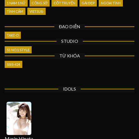
1 NAM 1 NỮ
CÔNG SỞ
CỐT TRUYỆN
GÁI ĐẸP
NGOẠI TÌNH
TÌNH CẢM
VIETSUB
ĐẠO DIỄN
TAKE-D
STUDIO
S1 NO.1 STYLE
TỪ KHÓA
SSIS-424
IDOLS
Marin Hinata