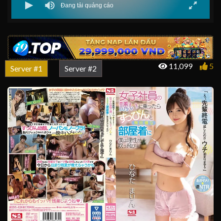
11,099
5
Server #1
Server #2