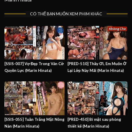
CÓ THỂ BẠN MUỐN XEM PHIM KHÁC
Không Che
[SSIS-007] Vợ Đẹp Trong Ván Cờ
[PRED-510] Thầy Ơi, Em Muốn Ở
Quyền Lực (Marin Hinata)
Lại Lớp Này Mãi (Marin Hinata)
[SSIS-055] Tuần Trăng Mật Nồng
[PRED-450] Bí mật sau phòng
Nàn (Marin Hinata)
thiết kế (Marin Hinata)