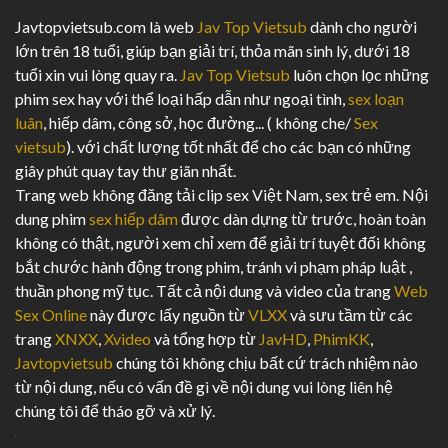
Javtopvietsub.com là web
Jav Top Vietsub
dành cho người
lớn trên 18 tuổi, giúp bạn giải trí, thỏa mãn sinh lý, dưới 18
tuổi xin vui lòng quay ra.
Jav Top Vietsub
luôn chọn lọc những
phim sex hay với thể loại hấp dẫn như ngoại tình,
sex loạn
luân
, hiếp dâm, công sở, học đường... ( không che/
Sex
vietsub
). với chất lượng tốt nhất để cho các bạn có những
giây phút quay tay thư giãn nhất.
Trang web không đăng tải clip sex Việt Nam, sex trẻ em. Nội
dung phim
sex hiếp dâm
được dàn dựng từ trước, hoàn toàn
không có thật, người xem chỉ xem để giải trí tuyệt đối không
bắt chước hành động trong phim, tránh vi phạm pháp luật ,
thuần phong mỹ tục. Tất cả nội dung và video của trang
Web
Sex Online
này được lấy nguồn từ
VLXX
và sưu tầm từ các
trang
XNXX
,
Xvideo
và tổng hợp từ
JavHD
,
PhimKK
,
Javtopvietsub
chúng tôi không chịu bất cứ trách nhiệm nào
từ nội dung, nếu có vấn đề gì về nội dung vui lòng liên hệ
chúng tôi để tháo gỡ và xử lý.