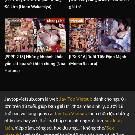
Đủ Lớn (Hono Wakamiya)
gái trẻ
Không Che
Vietsub
[PPPE-213] Những khoảnh khắc
[IPX-916] Buổi Tiệc Định Mệnh
gắn kết qua sở thích chung (Noa
(Momo Sakura)
Haruna)
Javtopvietsub.com là web
Jav Top Vietsub
dành cho người
lớn trên 18 tuổi, giúp bạn giải trí, thỏa mãn sinh lý, dưới 18
tuổi xin vui lòng quay ra.
Jav Top Vietsub
luôn chọn lọc những
phim sex hay với thể loại hấp dẫn như ngoại tình,
sex loạn
luân
, hiếp dâm, công sở, học đường... ( không che/
Sex
vietsub
). với chất lượng tốt nhất để cho các bạn có những