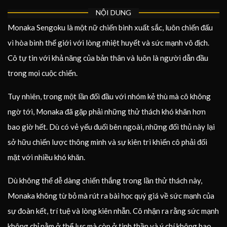
NỘI DUNG
Monaka Sengoku là một nữ chiến binh xuất sắc, luôn chiến đấu
vì hòa bình thế giới với lòng nhiệt huyết và sức mạnh vô địch.
Cô tự tin với khả năng của bản thân và luôn là người dẫn đầu
trong mọi cuộc chiến.
Tuy nhiên, trong một lần đối đầu với nhóm kẻ thù mà cô không
ngờ tới, Monaka đã gặp phải những thử thách khó khăn hơn
bao giờ hết. Dù có vẻ yếu đuối bên ngoài, những đối thủ này lại
sở hữu chiến lược thông minh và sự kiên trì khiến cô phải đối
mặt với nhiều khó khăn.
Dù không thể dễ dàng chiến thắng trong lần thử thách này,
Monaka không từ bỏ mà rút ra bài học quý giá về sức mạnh của
sự đoàn kết, trí tuệ và lòng kiên nhẫn. Cô nhận ra rằng sức mạnh
không chỉ nằm ở thể lực mà còn ở tinh thần và ý chí không bao