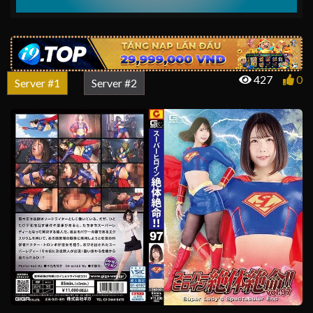
427
0
Server #1
Server #2