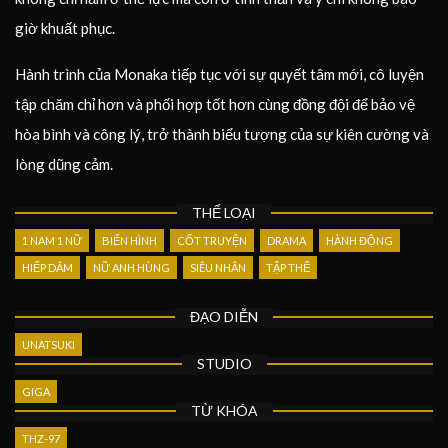
giờ khuất phục.
Hành trình của Monaka tiếp tục với sự quyết tâm mới, cô luyện
tập chăm chỉ hơn và phối hợp tốt hơn cùng đồng đội để bảo vệ
hòa bình và công lý, trở thành biểu tượng của sự kiên cường và
lòng dũng cảm.
THỂ LOẠI
1 NAM 1 NỮ
BIẾN HÌNH
CỐT TRUYỆN
DRAMA
HÀNH ĐỘNG
HIẾP DÂM
NỮ ANH HÙNG
SIÊU NHÂN
TẬP THỂ
ĐẠO DIỄN
UNATSUKI
STUDIO
GIGA
TỪ KHÓA
THZ-97