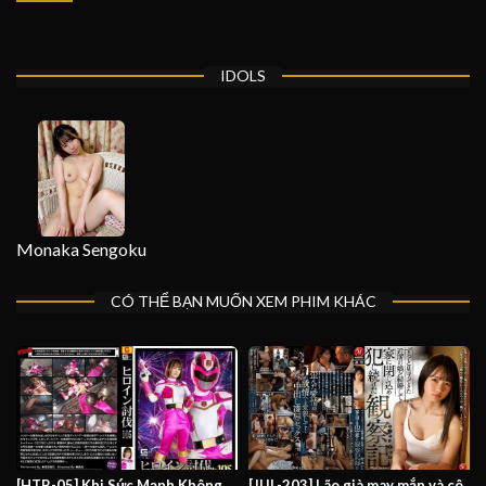
IDOLS
Monaka Sengoku
CÓ THỂ BẠN MUỐN XEM PHIM KHÁC
[HTB-05] Khi Sức Mạnh Không
[JUL-203] Lão già may mắn và cô