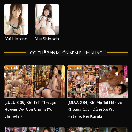
Yui Hatano
Yuu Shinoda
CÓ THỂ BẠN MUỐN XEM PHIM KHÁC
Vietsub
Vietsub
[LULU-005] Khi Trái Tim Lạc
[MIAA-284] Khi Mẹ Tái Hôn và
Hướng Với Con Chồng (Yu
Khoảng Cách Dằng Xé (Yui
Shinoda )
Hatano, Rei Kuruki)