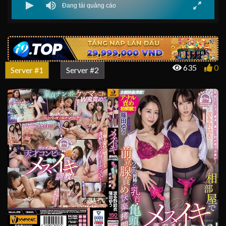
635
0
Server #1
Server #2