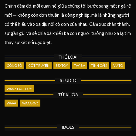
Chính đêm đó, mối quan hệ giữa chúng tôi bước sang một ngã rẽ
mới — không còn đơn thuần là đồng nghiệp, mà là những người
có thể hiểu và xoa dịu nỗi cô đơn của nhau. Cảm xúc chân thành,
sự gần gũi và sẻ chia đã khiến ba con người tưởng như xa lạ tìm
thấy sự kết nối đặc biệt.
THỂ LOẠI
CÔNG SỞ
CỐT TRUYỆN
SEXTOY
TAY BA
TÌNH CẢM
VÚ TO
STUDIO
WANZ FACTORY
TỪ KHÓA
WAAA
WAAA-076
IDOLS