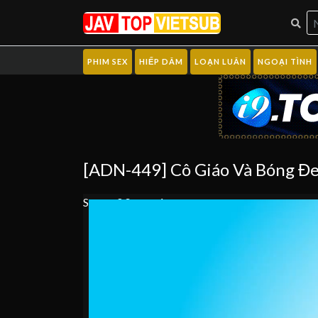
PHIM SEX
HIẾP DÂM
LOẠN LUÂN
NGOẠI TÌNH
[ADN-449] Cô Giáo Và Bóng Đe
Server 0
Server 1