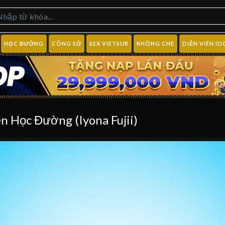
HỌC ĐƯỜNG
CÔNG SỞ
SEX VIETSUB
KHÔNG CHE
DIỄN VIÊN ID
n Học Đường (Iyona Fujii)