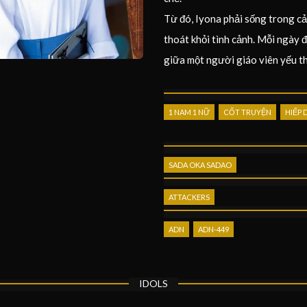
Từ đó, Iyona phải sống trong cả
thoát khỏi tình cảnh. Mỗi ngày
giữa một người giáo viên yếu th
1 NAM 1 NỮ
CỐT TRUYỆN
HIẾP 
SADA OKA SADAO
ATTACKERS
ADN
ADN-449
IDOLS