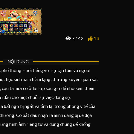
7,142
13
NỘI DUNG
c phổ thông – nổi tiếng với sự tận tâm và ngoại
một học sinh nam trầm lặng, thường xuyên quan sát
 cậu ta mời cô ở lại lớp sau giờ để nhờ kèm thêm
ởi đầu cho một chuỗi sự việc đáng sợ.
a bất ngờ bị ngất và tỉnh lại trong phòng y tế của
thường. Cô bắt đầu nhận ra mình đang bị đe dọa
hững hình ảnh riêng tư và dùng chúng để khống