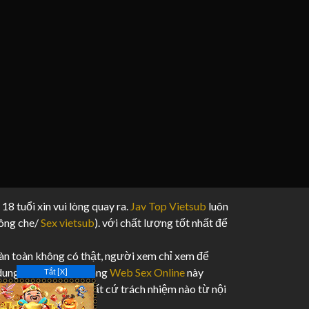
 18 tuổi xin vui lòng quay ra.
Jav Top Vietsub
luôn
hông che/
Sex vietsub
). với chất lượng tốt nhất để
n toàn không có thật, người xem chỉ xem để
 dung và video của trang
Web Sex Online
này
Tắt [X]
ng tôi không chịu bất cứ trách nhiệm nào từ nội