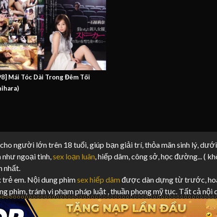
8] Mái Tóc Dài Trong Đêm Tối
hihara)
ho người lớn trên 18 tuổi, giúp bạn giải trí, thỏa mãn sinh lý, dưới
 như ngoại tình,
sex loạn luân
, hiếp dâm, công sở, học đường... ( k
n nhất.
x trẻ em. Nội dung phim
sex hiếp dâm
được dàn dựng từ trước, hoà
ng phim, tránh vi phạm pháp luật , thuần phong mỹ tục. Tất cả nội
ng
XNXX
,
Xvideo
và tổng hợp từ
JavHD
,
PhimKK
,
Javtopvietsub
chú
ệ chúng tôi để tháo gỡ và xử lý.