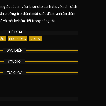
m giác bất an, vừa lo sợ cho danh dự, vừa tìm cách
 đến trường trở thành một cuộc đấu tranh âm thầm
ế và một kẻ bám riết trong bóng tối.
THỂ LOẠI
DÂM
HỌC ĐƯỜNG
SEXTOY
ĐẠO DIỄN
STUDIO
TỪ KHÓA