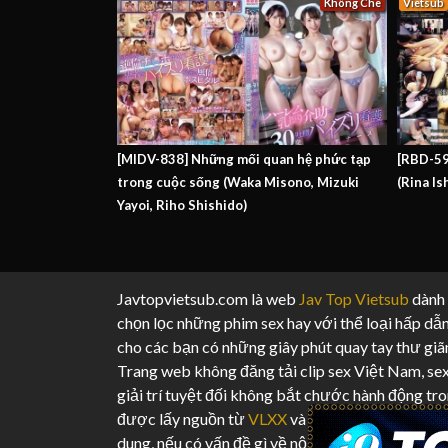
Không Che
Vietsub
[MIDV-838] Những mối quan hệ phức tạp
[RBD-59
trong cuộc sống (Waka Misono, Mizuki
(Rina Is
Yayoi, Riho Shishido)
Javtopvietsub.com là web
Jav Top Vietsub
dành c
chọn lọc những phim sex hay với thể loại hấp dẫn
cho các bạn có những giây phút quay tay thư giã
Trang web không đăng tải clip sex Việt Nam, se
giải trí tuyệt đối không bắt chước hành động tro
được lấy nguồn từ
VLXX
và sưu tầm từ các tra
dung, nếu có vấn đề gì về nội dung vui lòng liên h