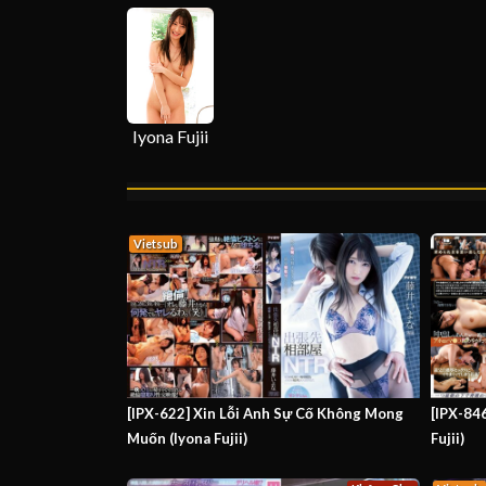
Iyona Fujii
Vietsub
[IPX-622] Xin Lỗi Anh Sự Cố Không Mong
[IPX-84
Muốn (Iyona Fujii)
Fujii)