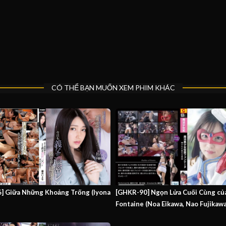
CÓ THỂ BẠN MUỐN XEM PHIM KHÁC
6] Giữa Những Khoảng Trống (Iyona
[GHKR-90] Ngọn Lửa Cuối Cùng củ
Fontaine (Noa Eikawa, Nao Fujikawa