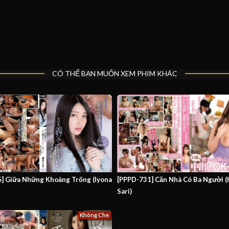
CÓ THỂ BẠN MUỐN XEM PHIM KHÁC
6] Giữa Những Khoảng Trống (Iyona
[PPPD-731] Căn Nhà Có Ba Người 
Sari)
Không Che