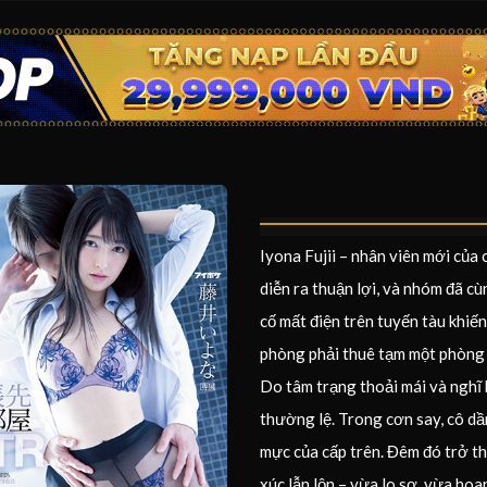
Iyona Fujii – nhân viên mới của 
diễn ra thuận lợi, và nhóm đã cù
cố mất điện trên tuyến tàu khiế
phòng phải thuê tạm một phòng n
Do tâm trạng thoải mái và nghĩ 
thường lệ. Trong cơn say, cô dầ
mực của cấp trên. Đêm đó trở th
xúc lẫn lộn – vừa lo sợ, vừa ho