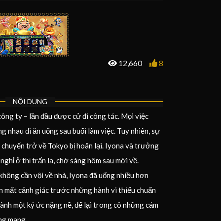
12,660
8
NỘI DUNG
công ty – lần đầu được cử đi công tác. Mọi việc
ng nhau đi ăn uống sau buổi làm việc. Tuy nhiên, sự
n chuyến trở về Tokyo bị hoãn lại. Iyona và trưởng
ghỉ ở thị trấn lạ, chờ sáng hôm sau mới về.
không cần vội về nhà, Iyona đã uống nhiều hơn
n mất cảnh giác trước những hành vi thiếu chuẩn
ành một ký ức nặng nề, để lại trong cô những cảm
ang mang.