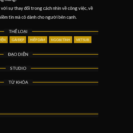
 với sự thay đổi trong cách nhìn về công việc, về
niềm tin mà cô dành cho người bên cạnh.
THỂ LOẠI
YỆN
GÁI ĐẸP
HIẾP DÂM
NGOẠI TÌNH
VIETSUB
ĐẠO DIỄN
STUDIO
TỪ KHÓA