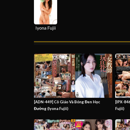
Iyona Fujii
[ADN-449] Cô Giáo Và Bóng Đen Học
[IPX-84
Đường (Iyona Fujii)
Fujii)