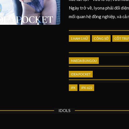
Ngày trở về, Iyona phải đối diện
mối quan hệ đồng nghiệp, và cả 
1 NAM 1 NỮ
CÔNG SỞ
CỐT TRU
MAEDA BUNGOU
IDEA POCKET
IPX
IPX-622
IDOLS