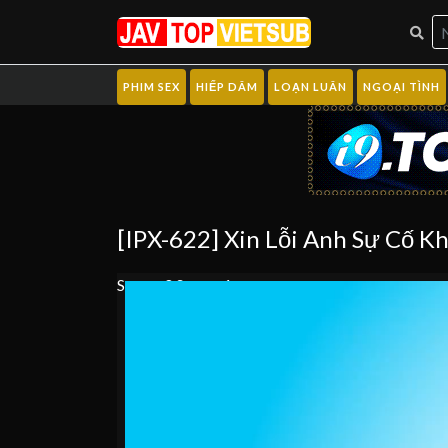
PHIM SEX
HIẾP DÂM
LOẠN LUÂN
NGOẠI TÌNH
[IPX-622] Xin Lỗi Anh Sự Cố K
Server 0
Server 1