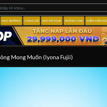
HỌC ĐƯỜNG
CÔNG SỞ
SEX VIETSUB
KHÔNG CHE
DIỄN VIÊN ID
hông Mong Muốn (Iyona Fujii)