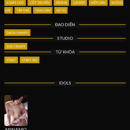
1 NAM 1 NỮ
CỐT TRUYỆN
DRAMA
GÁI ĐẸP
HIẾP DÂM
KHÔNG
CHE
TẬP THỂ
TÌNH CẢM
VÚ TO
ĐẠO DIỄN
DAZAI CHINPO
STUDIO
SOD CREATE
TỪ KHÓA
START
START-022
IDOLS
MINAMO