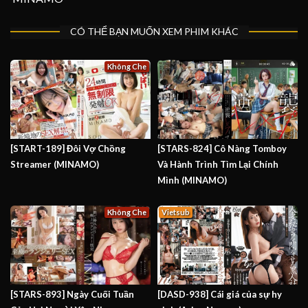
CÓ THỂ BẠN MUỐN XEM PHIM KHÁC
Không Che
[START-189] Đôi Vợ Chồng
[STARS-824] Cô Nàng Tomboy
Streamer (MINAMO)
Và Hành Trình Tìm Lại Chính
Mình (MINAMO)
Không Che
Vietsub
[STARS-893] Ngày Cuối Tuần
[DASD-938] Cái giá của sự hy