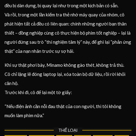
đều bị dàn dựng, bị quay lại như trong một kịch bản có sẵn.
Và rồi, trong một lần kiểm tra thẻ nhớ máy quay của nhóm, cô
phát hiện tất cả đều có liên quan: chính những người bạn thân
thiết – đồng nghiệp cùng cô thực hiện bộ phim tốt nghiệp – lại là
người đứng sau trò “thí nghiệm tâm lý” này, để ghi lại “phản ứng
thật” của nạn nhân trước sự sợ hãi.
Khi sự thật phơi bày, Minamo không gào thét, không trả thù.
Cô chỉ lặng lẽ đóng laptop lại, xóa toàn bộ dữ liệu, rồi rời khỏi
căn hộ.
Trước khi đi, cô để lại một tờ giấy:
“Nếu điện ảnh cần nỗi đau thật của con người, thì tôi không
muốn làm phim nữa.”
THỂ LOẠI