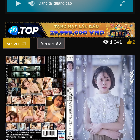
1,341
2
Server #1
Server #2