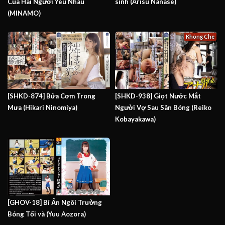
Của Hai Người Yêu Nhau
sinh (Arisu Nanase)
(MINAMO)
Không Che
[SHKD-874] Bữa Cơm Trong
[SHKD-938] Giọt Nước Mắt
Mưa (Hikari Ninomiya)
Người Vợ Sau Sân Bóng (Reiko
Kobayakawa)
[GHOV-18] Bí Ẩn Ngôi Trường
Bóng Tối và (Yuu Aozora)