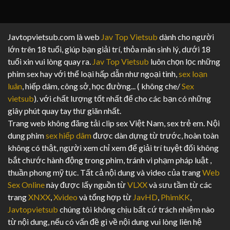
Javtopvietsub.com là web
Jav Top Vietsub
dành cho người
lớn trên 18 tuổi, giúp bạn giải trí, thỏa mãn sinh lý, dưới 18
tuổi xin vui lòng quay ra.
Jav Top Vietsub
luôn chọn lọc những
phim sex hay với thể loại hấp dẫn như ngoại tình,
sex loạn
luân
, hiếp dâm, công sở, học đường... ( không che/
Sex
vietsub
). với chất lượng tốt nhất để cho các bạn có những
giây phút quay tay thư giãn nhất.
Trang web không đăng tải clip sex Việt Nam, sex trẻ em. Nội
dung phim
sex hiếp dâm
được dàn dựng từ trước, hoàn toàn
không có thật, người xem chỉ xem để giải trí tuyệt đối không
bắt chước hành động trong phim, tránh vi phạm pháp luật ,
thuần phong mỹ tục. Tất cả nội dung và video của trang
Web
Sex Online
này được lấy nguồn từ
VLXX
và sưu tầm từ các
trang
XNXX
,
Xvideo
và tổng hợp từ
JavHD
,
PhimKK
,
Javtopvietsub
chúng tôi không chịu bất cứ trách nhiệm nào
từ nội dung, nếu có vấn đề gì về nội dung vui lòng liên hệ