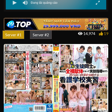
14,974
19
Server #1
Server #2