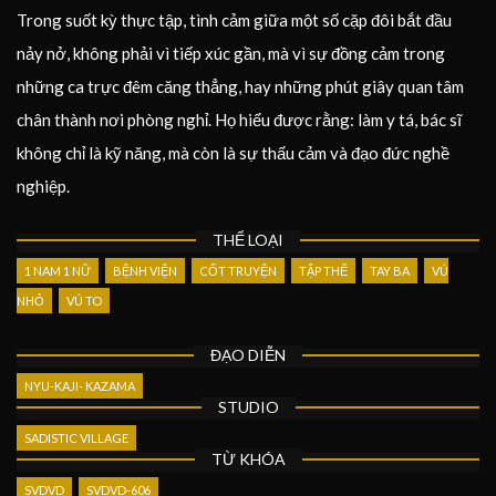
Trong suốt kỳ thực tập, tình cảm giữa một số cặp đôi bắt đầu
nảy nở, không phải vì tiếp xúc gần, mà vì sự đồng cảm trong
những ca trực đêm căng thẳng, hay những phút giây quan tâm
chân thành nơi phòng nghỉ. Họ hiểu được rằng: làm y tá, bác sĩ
không chỉ là kỹ năng, mà còn là sự thấu cảm và đạo đức nghề
nghiệp.
THỂ LOẠI
1 NAM 1 NỮ
BỆNH VIỆN
CỐT TRUYỆN
TẬP THỂ
TAY BA
VÚ
NHỎ
VÚ TO
ĐẠO DIỄN
NYU-KAJI- KAZAMA
STUDIO
SADISTIC VILLAGE
TỪ KHÓA
SVDVD
SVDVD-606