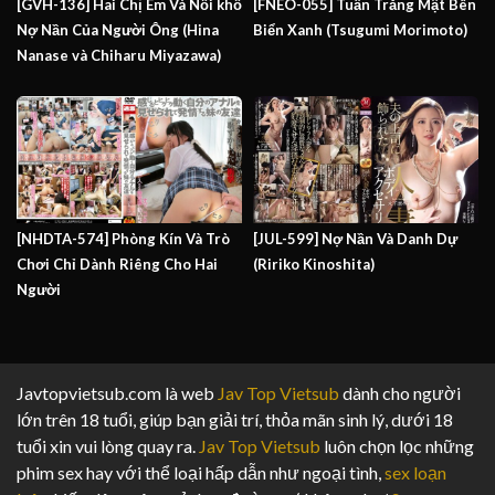
[GVH-136] Hai Chị Em Và Nỗi khổ
[FNEO-055] Tuần Trăng Mật Bên
Nợ Nần Của Người Ông (Hina
Biển Xanh (Tsugumi Morimoto)
Nanase và Chiharu Miyazawa)
[NHDTA-574] Phòng Kín Và Trò
[JUL-599] Nợ Nần Và Danh Dự
Chơi Chỉ Dành Riêng Cho Hai
(Ririko Kinoshita)
Người
Javtopvietsub.com là web
Jav Top Vietsub
dành cho người
lớn trên 18 tuổi, giúp bạn giải trí, thỏa mãn sinh lý, dưới 18
tuổi xin vui lòng quay ra.
Jav Top Vietsub
luôn chọn lọc những
phim sex hay với thể loại hấp dẫn như ngoại tình,
sex loạn