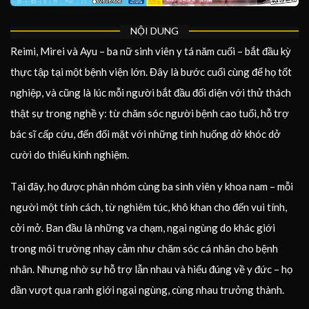
NỘI DUNG
Reimi, Mirei và Ayu – ba nữ sinh viên y tá năm cuối – bắt đầu kỳ
thực tập tại một bệnh viện lớn. Đây là bước cuối cùng để họ tốt
nghiệp, và cũng là lúc mỗi người bắt đầu đối diện với thử thách
thật sự trong nghề y: từ chăm sóc người bệnh cao tuổi, hỗ trợ
bác sĩ cấp cứu, đến đối mặt với những tình huống dở khóc dở
cười do thiếu kinh nghiệm.
Tại đây, họ được phân nhóm cùng ba sinh viên y khoa nam – mỗi
người một tính cách, từ nghiêm túc, khô khan cho đến vui tính,
cởi mở. Ban đầu là những va chạm, ngại ngùng do khác giới
trong môi trường nhạy cảm như chăm sóc cá nhân cho bệnh
nhân. Nhưng nhờ sự hỗ trợ lẫn nhau và hiểu đúng về y đức – họ
dần vượt qua ranh giới ngại ngùng, cùng nhau trưởng thành.