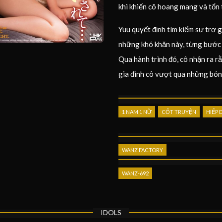
khi khiến cô hoang mang và tổn
Yuu quyết định tìm kiếm sự trợ g
những khó khăn này, từng bước v
Qua hành trình đó, cô nhận ra rằ
gia đình cô vượt qua những bón
1 NAM 1 NỮ
CỐT TRUYỆN
HIẾP 
WANZ FACTORY
WANZ-692
IDOLS