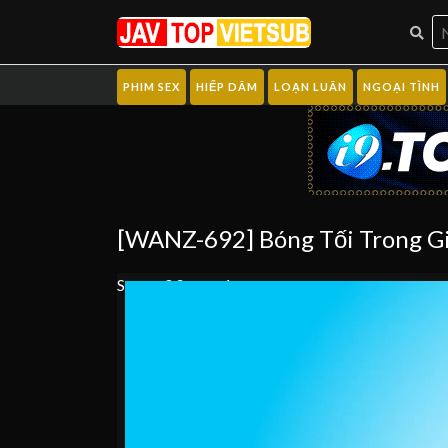
PHIM SEX
HIẾP DÂM
LOẠN LUÂN
NGOẠI TÌNH
[WANZ-692] Bóng Tối Trong Gi
Server 0
Server 1