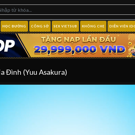
HỌC ĐƯỜNG
CÔNG SỞ
SEX VIETSUB
KHÔNG CHE
DIỄN VIÊN ID
a Đình (Yuu Asakura)