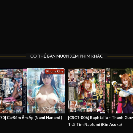
CÓ THỂ BẠN MUỐN XEM PHIM KHÁC
Không Che
70] Ca Đêm Ấm Áp (Nami Nanami )
[CSCT-006] Raphtalia – Thanh Gư
Trái Tim Naofumi (Rin Asuka)