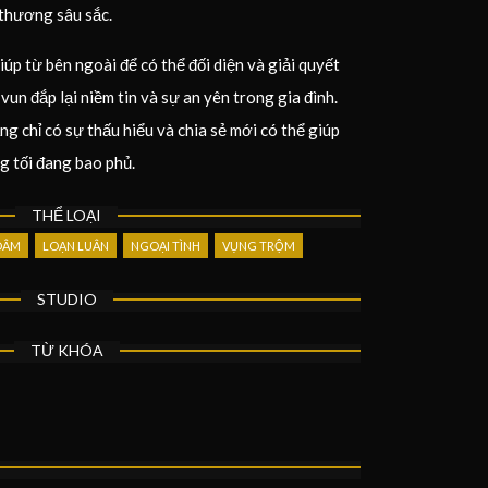
 thương sâu sắc.
iúp từ bên ngoài để có thể đối diện và giải quyết
un đắp lại niềm tin và sự an yên trong gia đình.
ng chỉ có sự thấu hiểu và chia sẻ mới có thể giúp
g tối đang bao phủ.
THỂ LOẠI
DÂM
LOẠN LUÂN
NGOẠI TÌNH
VỤNG TRỘM
STUDIO
TỪ KHÓA