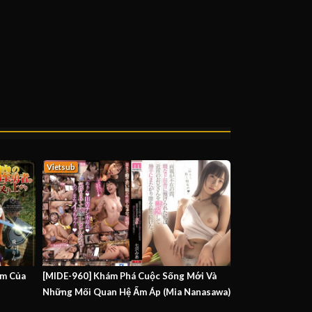
Vietsub
ơm Của
[MIDE-960] Khám Phá Cuộc Sống Mới Và
Những Mối Quan Hệ Ấm Áp (Mia Nanasawa)